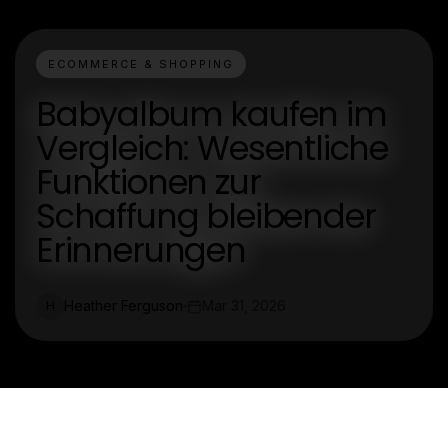
ECOMMERCE & SHOPPING
Babyalbum kaufen im
Vergleich: Wesentliche
Funktionen zur
Schaffung bleibender
Erinnerungen
Heather Ferguson
Mar 31, 2026
H