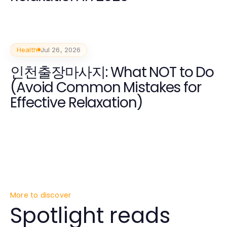
Health
Jul 26, 2026
인천출장마사지: What NOT to Do
(Avoid Common Mistakes for
Effective Relaxation)
More to discover
Spotlight reads