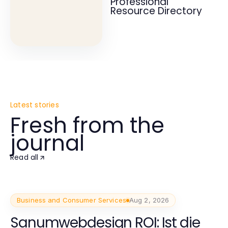
Professional
Resource Directory
Latest stories
Fresh from the
journal
Read all
Business and Consumer Services
Aug 2, 2026
Sanumwebdesign ROI: Ist die