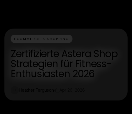
ECOMMERCE & SHOPPING
Zertifizierte Astera Shop
Strategien für Fitness-
Enthusiasten 2026
Heather Ferguson
Apr 26, 2026
H