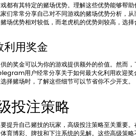
戏都有其特定的赌场优势。理解这些优势能够帮助你做
玩家们常常分享自己对不同游戏的赌场优势分析，从
的赌场优势相对较低，而老虎机的优势则较高，选择
效利用奖金
提供的奖金可以为你的游戏提供额外的价值。然而，
elegram用户经常分享关于如何最大化利用欢迎
在选择赌场时，了解这些细节可以节省你不少开支。
级投注策略
要提升自己赌技的玩家，高级投注策略至关重要。在T
于体育博彩、牌技和下注系统的见解。这些高级策略