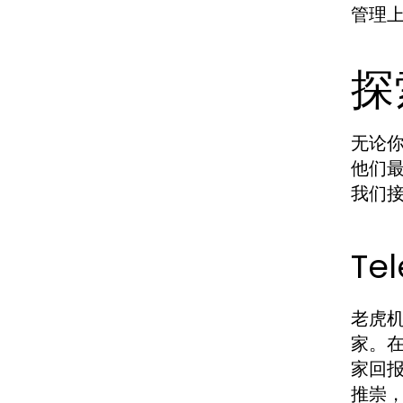
管理
探
无论你
他们
我们
T
老虎
家。在
家回
推崇