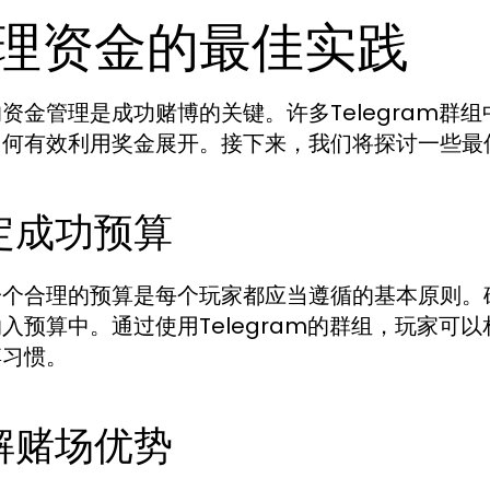
理资金的最佳实践
资金管理是成功赌博的关键。许多Telegram群
如何有效利用奖金展开。接下来，我们将探讨一些最
定成功预算
一个合理的预算是每个玩家都应当遵循的基本原则。
入预算中。通过使用Telegram的群组，玩家可
博习惯。
解赌场优势