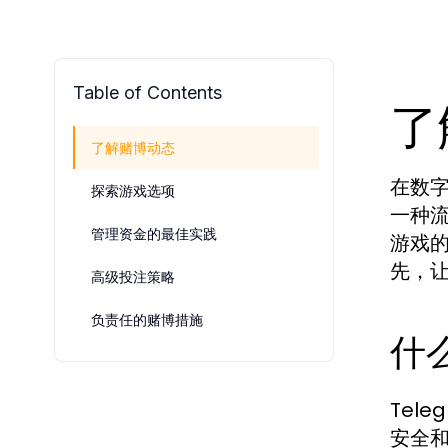
Table of Contents
了
了解赌博动态
在数字
探索游戏选项
一种
管理资金的最佳实践
游戏的
先，
高级投注策略
负责任的赌博措施
什么
Tel
安全和