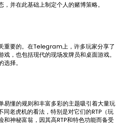
态，并在此基础上制定个人的赌博策略。
要的。在Telegram上，许多玩家分享了
游戏，也包括现代的现场发牌员和桌面游戏。
的选择。
单易懂的规则和丰富多彩的主题吸引着大量玩
对不同老虎机的看法，特别是对它们的RTP（玩
和神秘富翁，因其高RTP和特色功能而备受