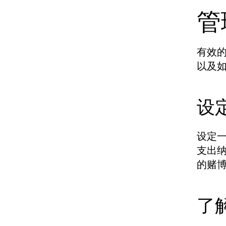
管
有效的
以及
设
设定
支出纳
的赌
了