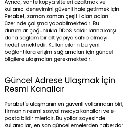
Ayrıca, sahte kopya siteleri azaltmak ve
kullanıcı deneyimini güvenli hale getirmek için
Perabet, zaman zaman çeşitli alan adları
üzerinde çalışma yapabilmektedir. Bu
durumlar çoğunlukla DDoS saldırılarına karşı
daha sağlam bir alt yapıya sahip olmayı
hedeflemektedir. Kullanıcıların bu yeni
bağlantılara erişim sağlamaları için güncel
bilgilere ulaşmaları gerekmektedir.
Güncel Adrese Ulaşmak İçin
Resmi Kanallar
Perabet'e ulaşmanın en güvenli yollarından biri,
firmanın resmi sosyal medya kanalları ve e-
posta bildirimleridir. Bu yollar sayesinde
kullanıcılar, en son güncellemelerden haberdar