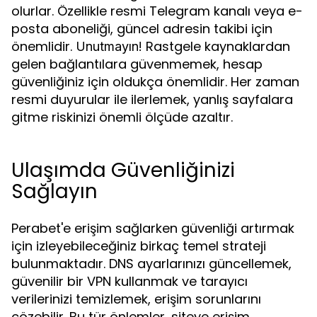
olurlar. Özellikle resmi Telegram kanalı veya e-
posta aboneliği, güncel adresin takibi için
önemlidir.
Rastgele kaynaklardan
Unutmayın!
gelen bağlantılara güvenmemek, hesap
güvenliğiniz için oldukça önemlidir. Her zaman
resmi duyurular ile ilerlemek, yanlış sayfalara
gitme riskinizi önemli ölçüde azaltır.
Ulaşımda Güvenliğinizi
Sağlayın
Perabet'e erişim sağlarken güvenliği artırmak
için izleyebileceğiniz birkaç temel strateji
bulunmaktadır. DNS ayarlarınızı güncellemek,
güvenilir bir VPN kullanmak ve tarayıcı
verilerinizi temizlemek, erişim sorunlarını
çözebilir. Bu tür önlemler, siteye erişim