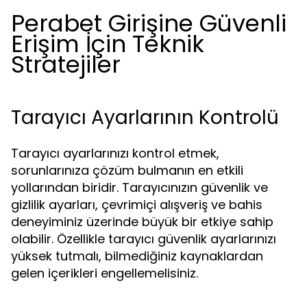
Perabet Girişine Güvenli
Erişim İçin Teknik
Stratejiler
Tarayıcı Ayarlarının Kontrolü
Tarayıcı ayarlarınızı kontrol etmek,
sorunlarınıza çözüm bulmanın en etkili
yollarından biridir. Tarayıcınızın güvenlik ve
gizlilik ayarları, çevrimiçi alışveriş ve bahis
deneyiminiz üzerinde büyük bir etkiye sahip
olabilir. Özellikle tarayıcı güvenlik ayarlarınızı
yüksek tutmalı, bilmediğiniz kaynaklardan
gelen içerikleri engellemelisiniz.