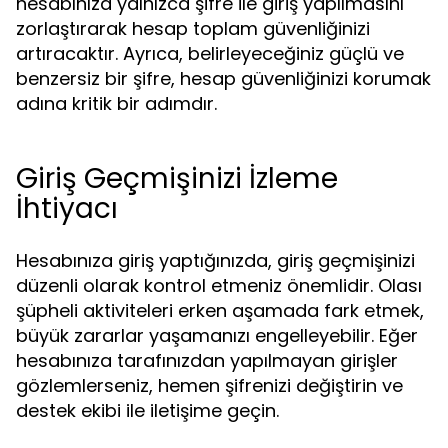
hesabınıza yalnızca şifre ile giriş yapılmasını
zorlaştırarak hesap toplam güvenliğinizi
artıracaktır. Ayrıca, belirleyeceğiniz güçlü ve
benzersiz bir şifre, hesap güvenliğinizi korumak
adına kritik bir adımdır.
Giriş Geçmişinizi İzleme
İhtiyacı
Hesabınıza giriş yaptığınızda, giriş geçmişinizi
düzenli olarak kontrol etmeniz önemlidir. Olası
şüpheli aktiviteleri erken aşamada fark etmek,
büyük zararlar yaşamanızı engelleyebilir. Eğer
hesabınıza tarafınızdan yapılmayan girişler
gözlemlerseniz, hemen şifrenizi değiştirin ve
destek ekibi ile iletişime geçin.