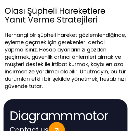
Olası Şüpheli Hareketlere
Yanıt Verme Stratejileri
Herhangi bir şüpheli hareket gözlemlendiğinde,
eyleme geçmek için gerekenleri derhal
yapmalısınız. Hesap ayarlarınızı gözden
geçirmek, güvenlik artırıcı önlemleri almak ve
müşteri destek ile irtibat kurmak, kaybı en aza
indirmenize yardımcı olabilir. Unutmayın, bu tür
durumları etkili bir şekilde yönetmek, hesabınızı
güvende tutar.
Diagrammmotor
Contact us