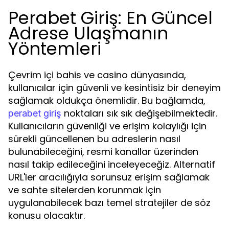
Perabet Giriş: En Güncel
Adrese Ulaşmanın
Yöntemleri
Çevrim içi bahis ve casino dünyasında,
kullanıcılar için güvenli ve kesintisiz bir deneyim
sağlamak oldukça önemlidir. Bu bağlamda,
noktaları sık sık değişebilmektedir.
perabet giriş
Kullanıcıların güvenliği ve erişim kolaylığı için
sürekli güncellenen bu adreslerin nasıl
bulunabileceğini, resmi kanallar üzerinden
nasıl takip edileceğini inceleyeceğiz. Alternatif
URL'ler aracılığıyla sorunsuz erişim sağlamak
ve sahte sitelerden korunmak için
uygulanabilecek bazı temel stratejiler de söz
konusu olacaktır.