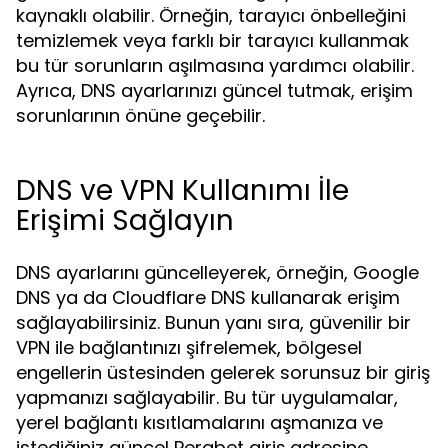
kaynaklı olabilir. Örneğin, tarayıcı önbelleğini
temizlemek veya farklı bir tarayıcı kullanmak
bu tür sorunların aşılmasına yardımcı olabilir.
Ayrıca, DNS ayarlarınızı güncel tutmak, erişim
sorunlarının önüne geçebilir.
DNS ve VPN Kullanımı İle
Erişimi Sağlayın
DNS ayarlarını güncelleyerek, örneğin, Google
DNS ya da Cloudflare DNS kullanarak erişim
sağlayabilirsiniz. Bunun yanı sıra, güvenilir bir
VPN ile bağlantınızı şifrelemek, bölgesel
engellerin üstesinden gelerek sorunsuz bir giriş
yapmanızı sağlayabilir. Bu tür uygulamalar,
yerel bağlantı kısıtlamalarını aşmanıza ve
istediğiniz güncel Perabet giriş adresine