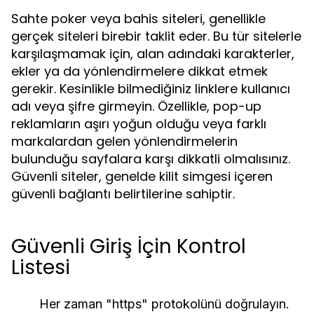
Sahte poker veya bahis siteleri, genellikle
gerçek siteleri birebir taklit eder. Bu tür sitelerle
karşılaşmamak için, alan adındaki karakterler,
ekler ya da yönlendirmelere dikkat etmek
gerekir. Kesinlikle bilmediğiniz linklere kullanıcı
adı veya şifre girmeyin. Özellikle, pop-up
reklamların aşırı yoğun olduğu veya farklı
markalardan gelen yönlendirmelerin
bulunduğu sayfalara karşı dikkatli olmalısınız.
Güvenli siteler, genelde kilit simgesi içeren
güvenli bağlantı belirtilerine sahiptir.
Güvenli Giriş İçin Kontrol
Listesi
Her zaman "https" protokolünü doğrulayın.