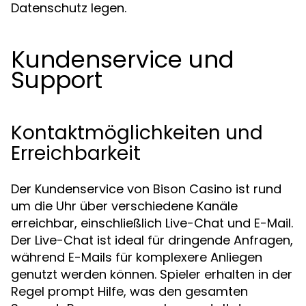
Datenschutz legen.
Kundenservice und
Support
Kontaktmöglichkeiten und
Erreichbarkeit
Der Kundenservice von Bison Casino ist rund
um die Uhr über verschiedene Kanäle
erreichbar, einschließlich Live-Chat und E-Mail.
Der Live-Chat ist ideal für dringende Anfragen,
während E-Mails für komplexere Anliegen
genutzt werden können. Spieler erhalten in der
Regel prompt Hilfe, was den gesamten