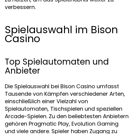
verbessern.
Spielauswahl im Bison
Casino
Top Spielautomaten und
Anbieter
Die Spielauswahl bei Bison Casino umfasst
Tausende von Kämpfen verschiedener Arten,
einschließlich einer Vielzahl von
Spielautomaten, Tischspielen und speziellen
Arcade-Spielen. Zu den beliebtesten Anbietern
gehören Pragmatic Play, Evolution Gaming
und viele andere. Spieler haben Zugang zu