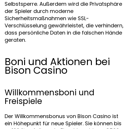
Selbstsperre. Außerdem wird die Privatsphäre
der Spieler durch moderne
Sicherheitsmaßnahmen wie SSL-
Verschlüsselung gewährleistet, die verhindern,
dass persönliche Daten in die falschen Hände
geraten.
Boni und Aktionen bei
Bison Casino
Willkommensboni und
Freispiele
Der Willkommensbonus von Bison Casino ist
ein Höhepunkt für neue Spieler. Sie können bis