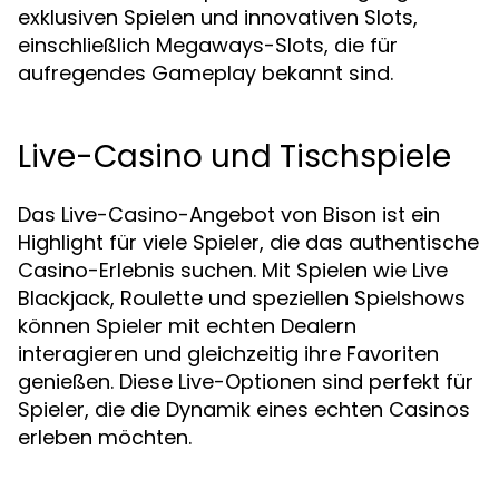
exklusiven Spielen und innovativen Slots,
einschließlich Megaways-Slots, die für
aufregendes Gameplay bekannt sind.
Live-Casino und Tischspiele
Das Live-Casino-Angebot von Bison ist ein
Highlight für viele Spieler, die das authentische
Casino-Erlebnis suchen. Mit Spielen wie Live
Blackjack, Roulette und speziellen Spielshows
können Spieler mit echten Dealern
interagieren und gleichzeitig ihre Favoriten
genießen. Diese Live-Optionen sind perfekt für
Spieler, die die Dynamik eines echten Casinos
erleben möchten.