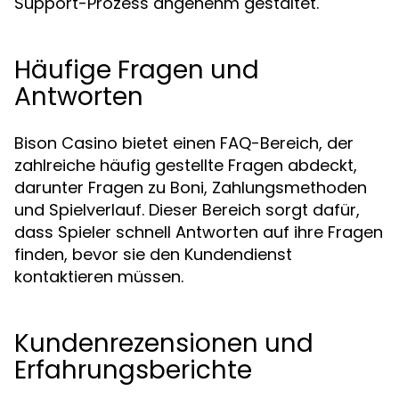
Support-Prozess angenehm gestaltet.
Häufige Fragen und
Antworten
Bison Casino bietet einen FAQ-Bereich, der
zahlreiche häufig gestellte Fragen abdeckt,
darunter Fragen zu Boni, Zahlungsmethoden
und Spielverlauf. Dieser Bereich sorgt dafür,
dass Spieler schnell Antworten auf ihre Fragen
finden, bevor sie den Kundendienst
kontaktieren müssen.
Kundenrezensionen und
Erfahrungsberichte