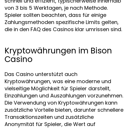
schnell und effizient, typischerweise innerhalb
von 3 bis 5 Werktagen, je nach Methode.
Spieler sollten beachten, dass für einige
Zahlungsmethoden spezifische Limits gelten,
die in den FAQ des Casinos klar umrissen sind.
Kryptowährungen im Bison
Casino
Das Casino unterstützt auch
Kryptowährungen, was eine moderne und
vielseitige Möglichkeit für Spieler darstellt,
Einzahlungen und Auszahlungen vorzunehmen.
Die Verwendung von Kryptowährungen kann
zusätzliche Vorteile bieten, darunter schnellere
Transaktionszeiten und zusätzliche
Anonymität für Spieler, die Wert auf