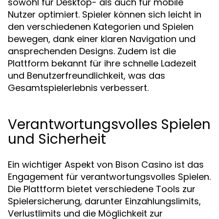
sowohl für Desktop- als auch für mobile
Nutzer optimiert. Spieler können sich leicht in
den verschiedenen Kategorien und Spielen
bewegen, dank einer klaren Navigation und
ansprechenden Designs. Zudem ist die
Plattform bekannt für ihre schnelle Ladezeit
und Benutzerfreundlichkeit, was das
Gesamtspielerlebnis verbessert.
Verantwortungsvolles Spielen
und Sicherheit
Ein wichtiger Aspekt von Bison Casino ist das
Engagement für verantwortungsvolles Spielen.
Die Plattform bietet verschiedene Tools zur
Spielersicherung, darunter Einzahlungslimits,
Verlustlimits und die Möglichkeit zur