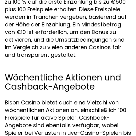
zu 100 % auf die erste Einzahlung bis zu €500
plus 100 Freispiele erhalten. Diese Freispiele
werden in Tranchen vergeben, basierend auf
der Höhe der Einzahlung. Ein Mindestbetrag
von €10 ist erforderlich, um den Bonus zu
aktivieren, und die Umsatzbedingungen sind
im Vergleich zu vielen anderen Casinos fair
und transparent gestaltet.
Wöchentliche Aktionen und
Cashback-Angebote
Bison Casino bietet auch eine Vielzahl von
wöchentlichen Aktionen an, einschließlich 100
Freispiele für aktive Spieler. Cashback-
Angebote sind ebenfalls verfügbar, wobei
Spieler bei Verlusten in Live-Casino-Spielen bis