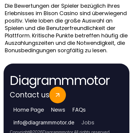
Die Bewertungen der Spieler bezüglich ihres
Erlebnisses im Bison Casino sind überwiegend
positiv. Viele loben die große Auswahl an
Spielen und die Benutzerfreundlichkeit der
Plattform. Kritische Punkte betreffen häufig die
Auszahlungszeiten und die Notwendigkeit, die
Bonusbedingungen sorgfältig zu lesen.
Diagrammmotor
Contact us
Home Page
News
FAQs
Jobs
info
@
diagrammmotor.de
Copyright
©
2026
Diagrammmotor
.
All rights reserved