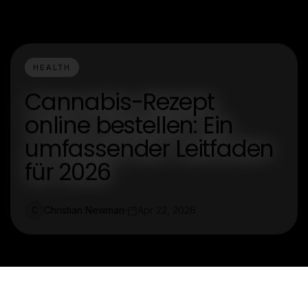
HEALTH
Cannabis-Rezept
online bestellen: Ein
umfassender Leitfaden
für 2026
Christian Newman
Apr 22, 2026
C