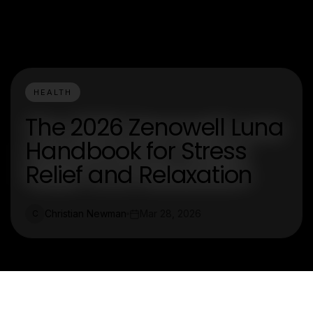
HEALTH
The 2026 Zenowell Luna
Handbook for Stress
Relief and Relaxation
Christian Newman
Mar 28, 2026
C