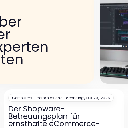
ber
er
Experten
aten
Computers Electronics and Technology
Jul 20, 2026
Der Shopware-
Betreuungsplan für
ernsthafte eCommerce-