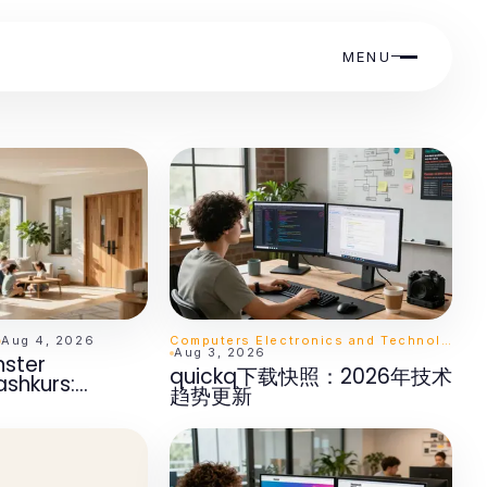
MENU
Aug 4, 2026
Computers Electronics and Technology
Aug 3, 2026
nster
quickq下载快照：2026年技术
shkurs:
趋势更新
 Grundlagen