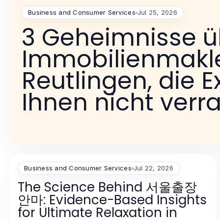
Business and Consumer Services
Jul 25, 2026
3 Geheimnisse ü
Immobilienmakl
Reutlingen, die 
Ihnen nicht verr
Business and Consumer Services
Jul 22, 2026
The Science Behind 서울출장
안마: Evidence-Based Insights
for Ultimate Relaxation in