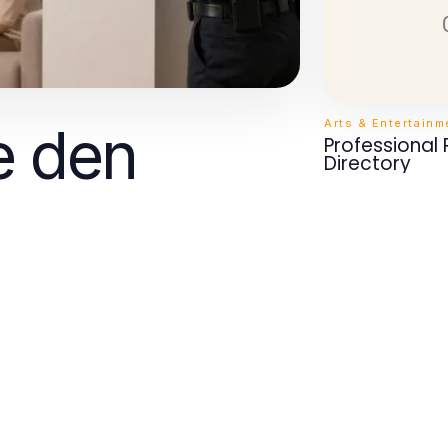
Arts & Entertainm
e den
Professional
Directory
tz Hamburg
sionelle
icherheit