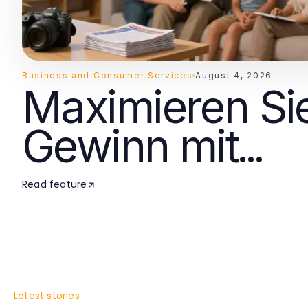
Business and Consumer Services
August 4, 2026
Maximieren Si
Gewinn mit
Einbruchschu
Read feature
in 2026: Profes
Lösungen für S
im Zuhause
Latest stories