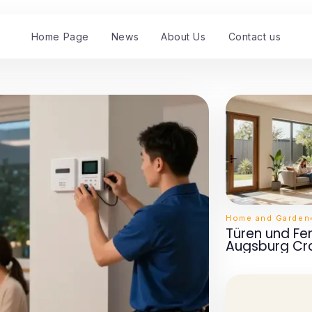
Home Page
News
About Us
Contact us
Home and Garden
Türen und Fe
Augsburg Cra
Meistere die
schnell