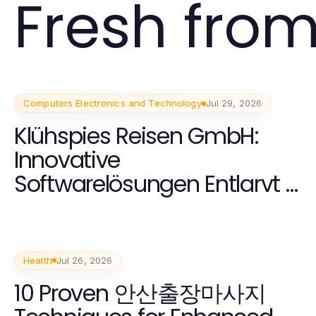
Fresh from
Computers Electronics and Technology
Jul 29, 2026
Klühspies Reisen GmbH:
Innovative
Softwarelösungen Entlarvt –
Die Wahrheit über 2026
Health
Jul 26, 2026
10 Proven 안산출장마사지